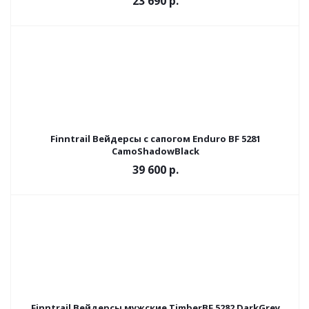
23 690 р.
Finntrail Вейдерсы с сапогом Enduro BF 5281
CamoShadowBlack
39 600 р.
Finntrail Вейдерсы мужские TimberBF 5282 DarkGrey