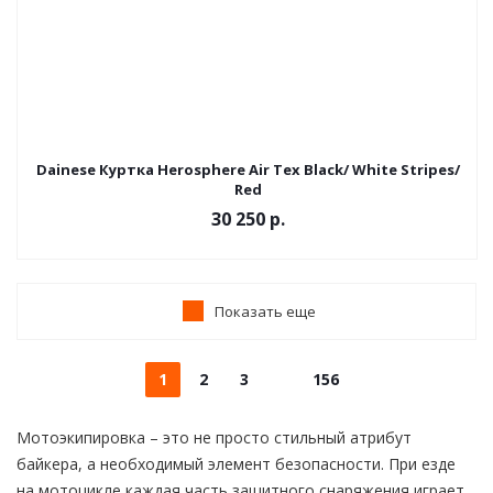
Dainese Куртка Herosphere Air Tex Black/ White Stripes/
Red
30 250 р.
Показать еще
1
2
3
156
Мотоэкипировка – это не просто стильный атрибут
байкера, а необходимый элемент безопасности. При езде
на мотоцикле каждая часть защитного снаряжения играет