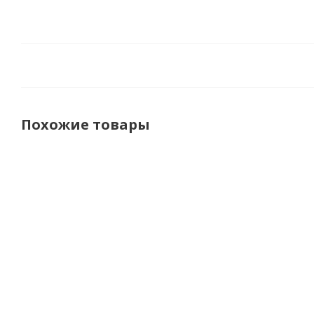
Похожие товары
Finntrail
Dragonfly
Dragonfly