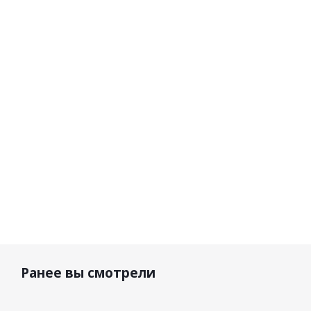
Вейдерсы
Вейдерсы
Вейдерсы
Speedmaster-
мембранные
мембранные
Z 1542
Quad Pro
Quad Pro
Graphite
2025 Black
2025 Grey -
Black
59 400 р.
18 490 р.
18 490 р.
Ранее вы смотрели