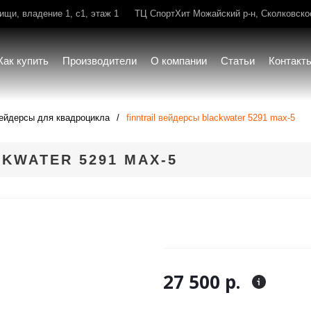
щи, владение 1, с1, этаж 1
ТЦ СпортХит Можайский р-н, Сколковское 
Как купить
Производители
О компании
Статьи
Контакт
ейдерсы для квадроцикла
finntrail вейдерсы blackwater 5291 max-5
KWATER 5291 MAX-5
27 500 р.