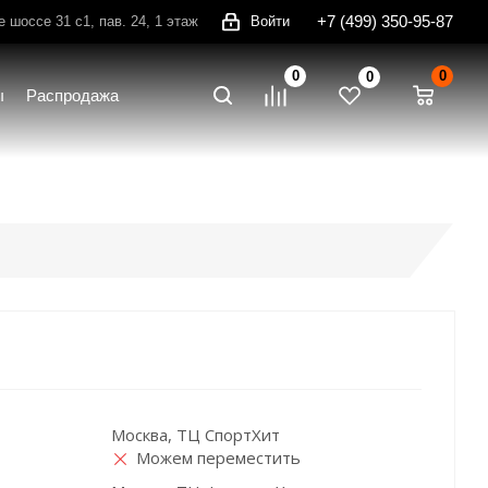
+7 (499) 350-95-87
шоссе 31 с1, пав. 24, 1 этаж
Войти
0
0
0
ы
Распродажа
Москва, ТЦ СпортХит
Можем переместить