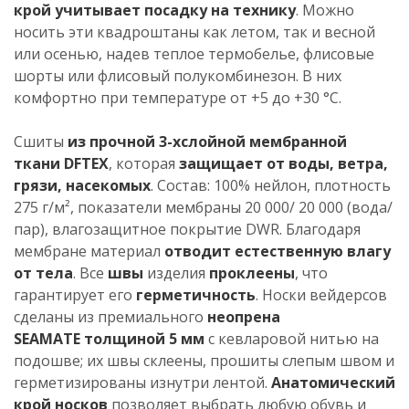
крой
учитывает посадку на технику
. Можно
носить эти квадроштаны как летом, так и весной
или осенью, надев теплое термобелье, флисовые
шорты или флисовый полукомбинезон. В них
комфортно при температуре от +5 до +30 °С.
Сшиты
из прочной 3-хслойной мембранной
ткани DFTEX
, которая
защищает от воды, ветра,
грязи, насекомых
. Состав: 100% нейлон, плотность
275 г/м², показатели мембраны 20 000/ 20 000 (вода/
пар), влагозащитное покрытие DWR. Благодаря
мембране материал
отводит естественную влагу
от тела
. Все
швы
изделия
проклеены
, что
гарантирует его
герметичность
. Носки вейдерсов
сделаны из премиального
неопрена
SEAMATE толщиной 5 мм
с кевларовой нитью на
подошве; их швы склеены, прошиты слепым швом и
герметизированы изнутри лентой.
Анатомический
крой носков
позволяет выбрать любую обувь и