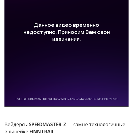
Вейдерсы
SPEEDMASTER-Z
— самые технологичные
в линейке
FINNTRAIL
.