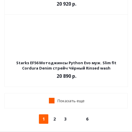
20 920 р.
Starks EF56 Мотоджинсы Python Evo муж. Slim fit
Cordura Denim стрейч Чёрный Rinsed wash
20 890 р.
Показать еще
1
2
3
6