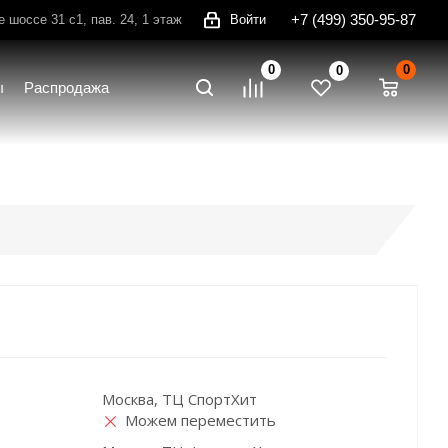
+7 (499) 350-95-87
шоссе 31 с1, пав. 24, 1 этаж
Войти
0
0
0
ы
Распродажа
Москва, ТЦ СпортХит
Можем переместить