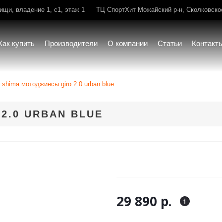
щи, владение 1, с1, этаж 1
ТЦ СпортХит Можайский р-н, Сколковское 
Как купить
Производители
О компании
Статьи
Контакт
shima мотоджинсы giro 2.0 urban blue
2.0 URBAN BLUE
29 890 р.