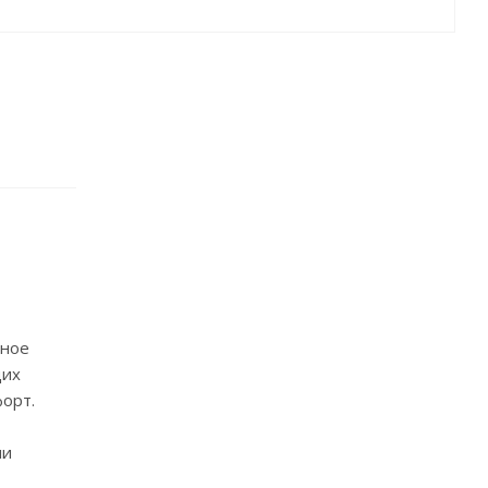
ьное
щих
орт.
ми