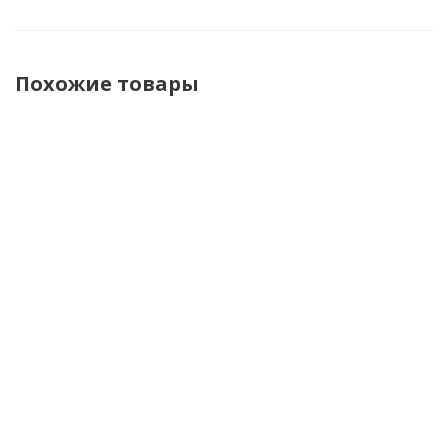
Похожие товары
Hyperlook
Dimox
Segura
Inflame
Мотоджинсы
Джинсы
Джинсы
Мотоштан
Raven
Urban
мужские
мужские
blue
Rosco
Scorp Plus
Blue
черный