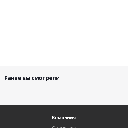
16 000
19 800
18 340 р.
р.
р.
14 290 р.
Ранее вы смотрели
Компания
О компании