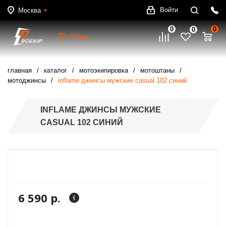
Войти
Москва
0
0
0
Меню
главная
каталог
мотоэкипировка
мотоштаны
мотоджинсы
inflame джинсы мужские casual 102 синий
INFLAME ДЖИНСЫ МУЖСКИЕ
CASUAL 102 СИНИЙ
6 590 р.