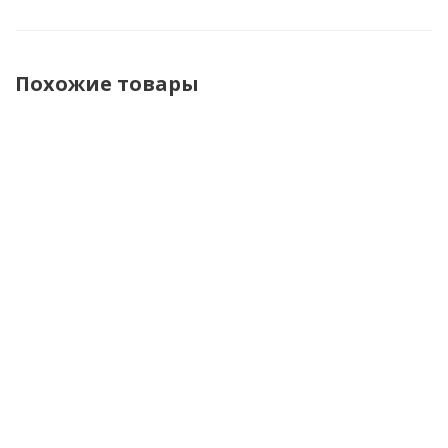
Похожие товары
Hyperlook
Dimox
Segura
Inflame
Мотоджинсы
Джинсы
Джинсы
Мотоштан
Raven
Urban
мужские
мужские
blue
Rosco
Scorp Plus
Blue
черный