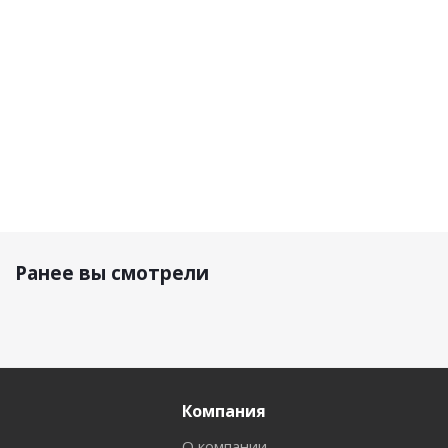
16 000
19 800
18 340 р.
р.
р.
14 290 р.
Ранее вы смотрели
Компания
О компании