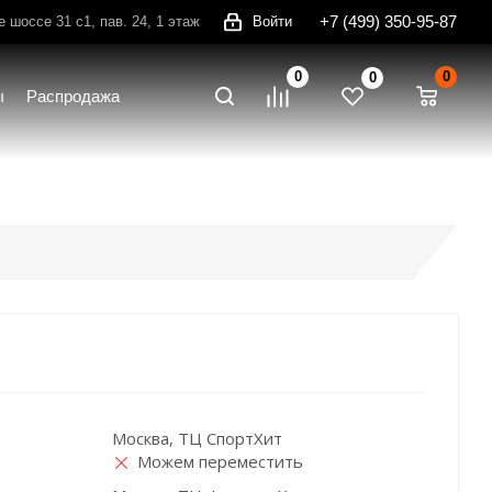
+7 (499) 350-95-87
шоссе 31 с1, пав. 24, 1 этаж
Войти
0
0
0
ы
Распродажа
Москва, ТЦ СпортХит
Можем переместить