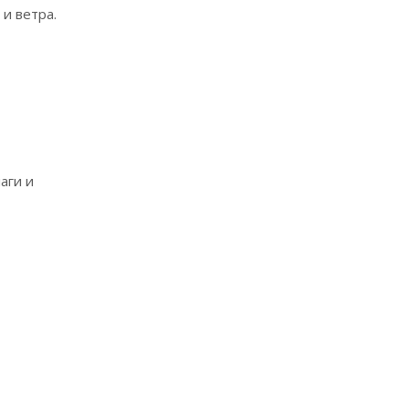
и ветра.
аги и