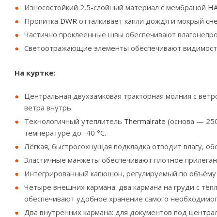
Износостойкий 2,5-слойный материал с мембраной
HA
Пропитка
DWR
отталкивает капли дождя и мокрый сне
Частично проклеенные швы обеспечивают влагонепро
Светоотражающие элементы обеспечивают видимость 
На куртке:
Центральная двухзамковая тракторная молния с вет
ветра внутрь.
Технологичный утеплитель
Thermalrate
(основа — 250
температуре до -40 °С.
Лёгкая, быстросохнущая подкладка отводит влагу, о
Эластичные манжеты обеспечивают плотное прилеган
Интегрированный капюшон, регулируемый по объёму в
Четыре внешних кармана: два кармана на груди с тёпл
обеспечивают удобное хранение самого необходимог
Два внутренних кармана: для документов под централ