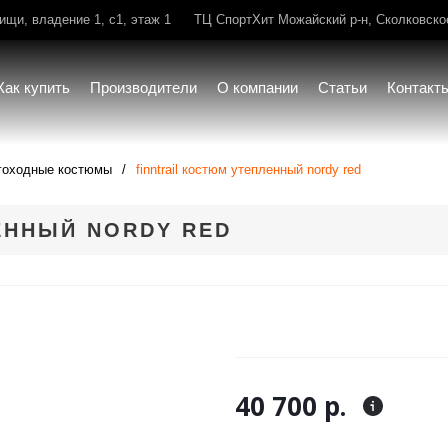
щи, владение 1, с1, этаж 1
ТЦ СпортХит Можайский р-н, Сколковское 
Как купить
Производители
О компании
Статьи
Контакт
гоходные костюмы
finntrail костюм утепленный nordy red
ЕННЫЙ NORDY RED
40 700 р.