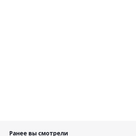
Finntrail
Finntrail
Finntrail
Finntra
Костюм
Костюм
Костюм
Костю
Atlas
Atlas
Atlas
Snowran
3401
3401
3401 Red
3758 46
Graphite
DeepBlue
LightGr
37 400
37 400
37 400
р.
р.
р.
80 300 
Ранее вы смотрели