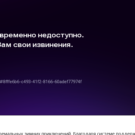
емальных зимних приключений. Благодаря системе поддерж