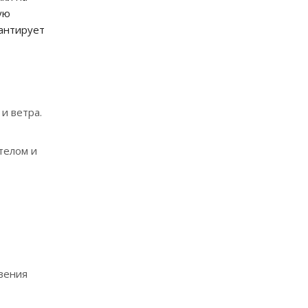
ую
рантирует
и ветра.
телом и
вения