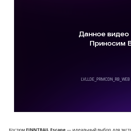
Костюм
FINNTRAIL Escape
— идеальный выбор для экстр