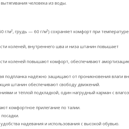
 вытягивания человека из воды.
0 г/м², грудь — 60 г/м²) сохраняет комфорт при температуре
асти коленей, внутреннего шва и низа штанин повышает
ласти коленей повышают комфорт, обеспечивают амортизаци
ая подпланка надёжно защищают от проникновения влаги вн
укция штанин обеспечивают свободу движений.
ниями и тёплой подкладкой, один нагрудный карман с влаг
вают комфортное прилегание по талии.
 посадки.
добства надевания и использования с высокой обувью.