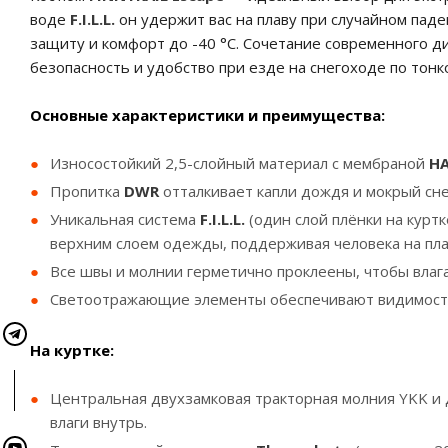
воде
F.I.L.L.
он удержит вас на плаву при случайном пад
защиту и комфорт до -40 °С. Сочетание современного д
безопасность и удобство при езде на снегоходе по тонк
Основные характеристики и преимущества:
Износостойкий 2,5-слойный материал с мембраной
HA
Пропитка
DWR
отталкивает капли дождя и мокрый сне
Уникальная система
F.I.L.L.
(один слой плёнки на кур
верхним слоем одежды, поддерживая человека на плав
Все швы и молнии герметично проклеены, чтобы влага
Светоотражающие элементы обеспечивают видимость 
На куртке:
Центральная двухзамковая тракторная молния YKK и
влаги внутрь.