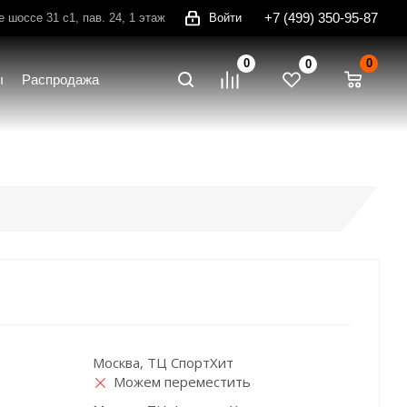
+7 (499) 350-95-87
шоссе 31 с1, пав. 24, 1 этаж
Войти
0
0
0
ы
Распродажа
Москва, ТЦ СпортХит
Можем переместить