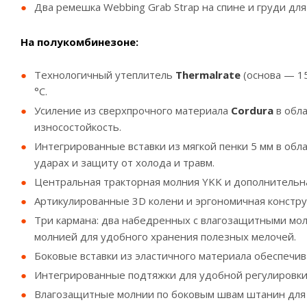
Два ремешка Webbing Grab Strap на спине и груди для
На полукомбинезоне:
Технологичный утеплитель
Thermalrate
(основа — 15
°С.
Усиление из сверхпрочного материала
Cordura
в обл
износостойкость.
Интегрированные вставки из мягкой пенки 5 мм в об
ударах и защиту от холода и травм.
Центральная тракторная молния YKK и дополнительн
Артикулированные 3D колени и эргономичная констр
Три кармана: два набедренных с влагозащитными мол
молнией для удобного хранения полезных мелочей.
Боковые вставки из эластичного материала обеспечи
Интегрированные подтяжки для удобной регулировки
Влагозащитные молнии по боковым швам штанин для у