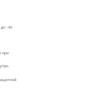
 до -40
ю при
утрь.
озащитной