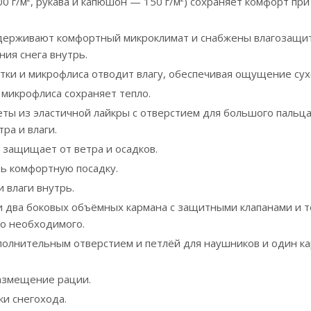
0 г/м², рукава и капюшон — 150 г/м²) сохраняет комфорт при
держивают комфортный микроклимат и снабжены влагозащ
ия снега внутрь.
етки и микрофлиса отводит влагу, обеспечивая ощущение сух
 микрофлиса сохраняет тепло.
ы из эластичной лайкры с отверстием для большого пальц
ра и влаги.
 защищает от ветра и осадков.
ть комфортную посадку.
 влаги внутрь.
и два боковых объёмных кармана с защитными клапанами и 
о необходимого.
ополнительным отверстием и петлёй для наушников и один к
размещение рации.
ки снегохода.