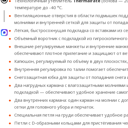
Технологичный утеплитель
Thermalrate
(основа — 20
температуре до -40 °С.
Вентиляционные отверстия в области подмышек под
молниями и внутренней сеткой для защиты от попадан
Лёгкая, быстросохнущая подкладка со вставками из с
Объёмный воротник с подкладкой из гигроскопичного
Внешние регулируемые манжеты и внутренние манжет
обеспечивают плотное прилегание и защищают от вет
Капюшон, регулируемый по объёму в двух плоскостях,
Внутренняя регулировка по талии помогает обеспечи
Снегозащитная юбка для защиты от попадания снега и
Два нагрудных кармана с влагозащитными молниями 
подкладкой — обеспечивают удобное хранение самог
Два внутренних кармана: один карман на молнии с д
сетки для головного убора и перчаток.
Специальная петля на груди обеспечивает удобное 
Петли с D-образными кольцами для пристёгивания че