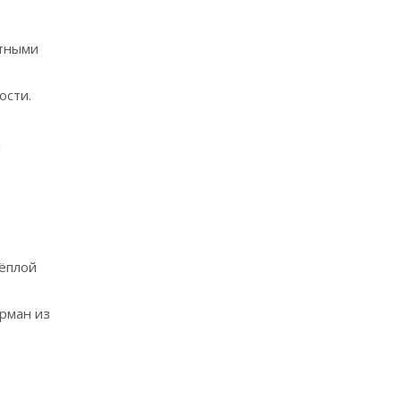
итными
ости.
а
тёплой
арман из