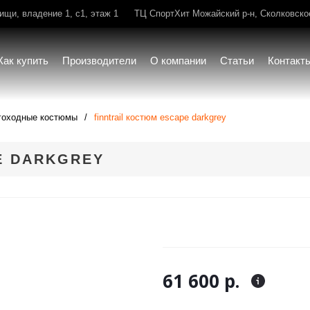
щи, владение 1, с1, этаж 1
ТЦ СпортХит Можайский р-н, Сколковское 
Как купить
Производители
О компании
Статьи
Контакт
гоходные костюмы
finntrail костюм escape darkgrey
E DARKGREY
61 600 р.