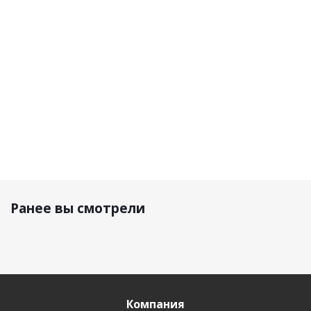
Graphite
DeepBlue
LightGrey
37 400
37 400
37 400
р.
р.
р.
80 300 р.
Ранее вы смотрели
Компания