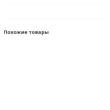
Похожие товары
Finntrail
Finntrail
Finntrail
Finntrail
Костюм
Костюм
Костюм
Костюм
Atlas
Atlas
Atlas
Snowranger
3401
3401
3401 Red
3758 4619