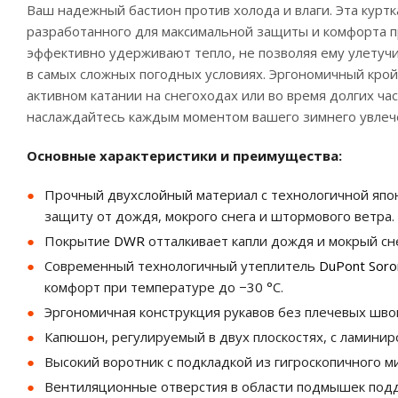
Ваш надежный бастион против холода и влаги. Эта курт
разработанного для максимальной защиты и комфорта 
эффективно удерживают тепло, не позволяя ему улетучи
в самых сложных погодных условиях. Эргономичный кро
активном катании на снегоходах или во время долгих ча
наслаждайтесь каждым моментом вашего зимнего увлеч
Основные характеристики и преимущества:
Прочный двухслойный материал с технологичной яп
защиту от дождя, мокрого снега и штормового ветра.
Покрытие
DWR
отталкивает капли дождя и мокрый сне
Современный технологичный утеплитель
DuPont Soro
комфорт при температуре до −30 °С.
Эргономичная конструкция рукавов без плечевых шво
Капюшон, регулируемый в двух плоскостях, с ламини
Высокий воротник с подкладкой из гигроскопичного м
Вентиляционные отверстия в области подмышек под