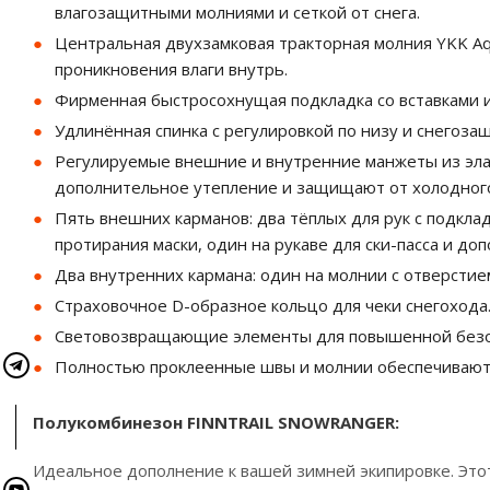
влагозащитными молниями и сеткой от снега.
Центральная двухзамковая тракторная молния YKK A
проникновения влаги внутрь.
Фирменная быстросохнущая подкладка со вставками из
Удлинённая спинка с регулировкой по низу и снегоза
Регулируемые внешние и внутренние манжеты из эла
дополнительное утепление и защищают от холодного
Пять внешних карманов: два тёплых для рук с подкла
протирания маски, один на рукаве для ски-пасса и до
Два внутренних кармана: один на молнии с отверстием
Страховочное D-образное кольцо для чеки снегохода
Световозвращающие элементы для повышенной безоп
Полностью проклеенные швы и молнии обеспечивают
Полукомбинезон FINNTRAIL SNOWRANGER:
Идеальное дополнение к вашей зимней экипировке. Это