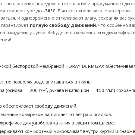
ка – воплощение передовых технологий и продуманного диза
при температуре до
-30°С
. Высокотехнологичные материалы
ваться, и одновременно отталкивают влагу, сохраняя вас су
й гарантирует
полную свободу движений
, что особенно в
сов ожидания у лунки. Забудьте о скованности и дискомфорте
ения!
онской беспоровой мембраной TORAY DERMIZAX обеспечивае
г, не позволяя воде впитываться в ткань.
na
(основа — 200 г/м², рукава и капюшон — 150 г/м²) сохраня
в обеспечивает свободу движений.
рованным козырьком защищает от ветра и осадков.
икрофлиса для удобства катания в защитном шлеме.
держивают комфортный микроклимат внутри куртки и снабж