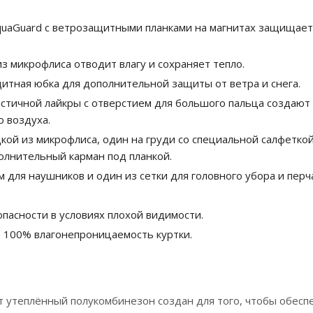
quaGuard с ветрозащитными планками на магнитах защищает
 микрофлиса отводит влагу и сохраняет тепло.
щитная юбка для дополнительной защиты от ветра и снега.
стичной лайкры с отверстием для большого пальца создают
 воздуха.
дкой из микрофлиса, один на груди со специальной салфетко
полнительный карман под планкой.
 для наушников и один из сетки для головного убора и перч
.
асности в условиях плохой видимости.
 100% влагонепроницаемость куртки.
т утеплённый полукомбинезон создан для того, чтобы обесп