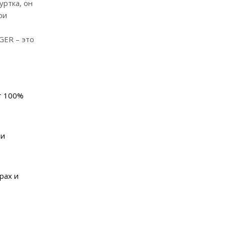
уртка, он
ри
GER – это
т 100%
ри
рах и