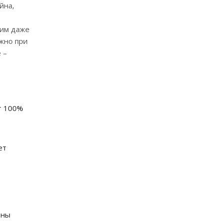
йна,
хим даже
ажно при
 –
т 100%
ет
ены