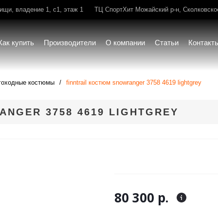
щи, владение 1, с1, этаж 1
ТЦ СпортХит Можайский р-н, Сколковское 
Как купить
Производители
О компании
Статьи
Контакт
гоходные костюмы
finntrail костюм snowranger 3758 4619 lightgrey
ANGER 3758 4619 LIGHTGREY
80 300 р.