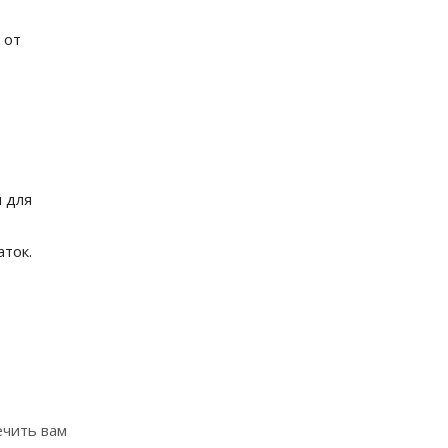
 от
й для
аток.
ечить вам