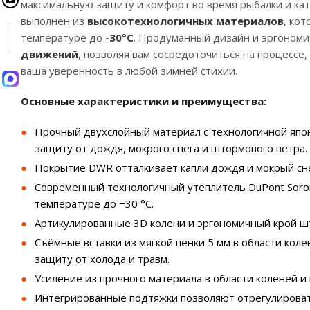
максимальную защиту и комфорт во время рыбалки и ката
выполнен из
высокотехнологичных материалов
, ко
температуре до
-30°С
. Продуманный дизайн и эргоном
движений
, позволяя вам сосредоточиться на процесс
ваша уверенность в любой зимней стихии.
Основные характеристики и преимущества:
Прочный двухслойный материал с технологичной яп
защиту от дождя, мокрого снега и штормового ветра.
Покрытие DWR отталкивает капли дождя и мокрый снег
Современный технологичный утеплитель DuPont Sorona
температуре до −30 °С.
Артикулированные 3D колени и эргономичный крой ш
Съёмные вставки из мягкой пенки 5 мм в области ко
защиту от холода и травм.
Усиление из прочного материала в области коленей и
Интегрированные подтяжки позволяют отрегулироват