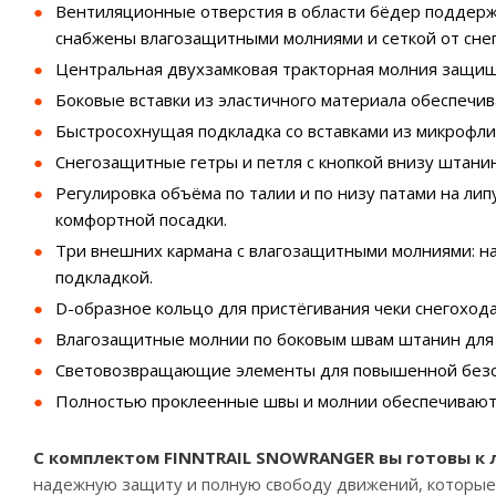
Вентиляционные отверстия в области бёдер поддер
снабжены влагозащитными молниями и сеткой от снег
Центральная двухзамковая тракторная молния защища
Боковые вставки из эластичного материала обеспечи
Быстросохнущая подкладка со вставками из микрофлис
Снегозащитные гетры и петля с кнопкой внизу штани
Регулировка объёма по талии и по низу патами на лип
комфортной посадки.
Три внешних кармана с влагозащитными молниями: на
подкладкой.
D-образное кольцо для пристёгивания чеки снегохода
Влагозащитные молнии по боковым швам штанин для 
Световозвращающие элементы для повышенной безоп
Полностью проклеенные швы и молнии обеспечивают
С комплектом FINNTRAIL SNOWRANGER вы готовы к
надежную защиту и полную свободу движений, которые