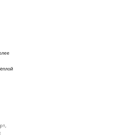
олее
тёплой
рт,
х