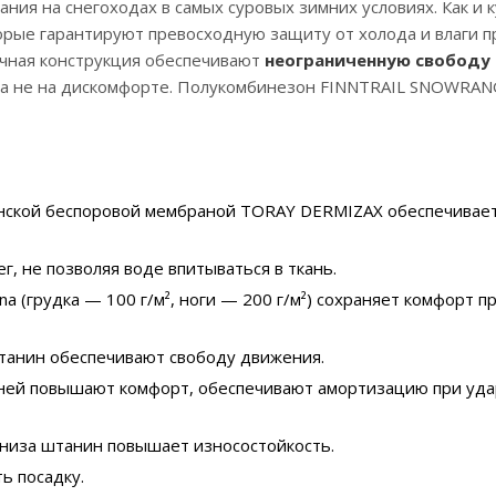
ния на снегоходах в самых суровых зимних условиях. Как и к
торые гарантируют превосходную защиту от холода и влаги п
ичная конструкция обеспечивают
неограниченную свободу
е, а не на дискомфорте. Полукомбинезон FINNTRAIL SNOWRAN
онской беспоровой мембраной TORAY DERMIZAX обеспечивае
, не позволяя воде впитываться в ткань.
 (грудка — 100 г/м², ноги — 200 г/м²) сохраняет комфорт п
танин обеспечивают свободу движения.
леней повышают комфорт, обеспечивают амортизацию при уда
 низа штанин повышает износостойкость.
ь посадку.