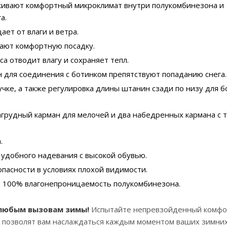
живают комфортный микроклимат внутри полукомбинезона и
а.
ет от влаги и ветра.
вают комфортную посадку.
а отводит влагу и сохраняет тепл.
н для соединения с ботинком препятствуют попаданию снега.
учке, а также регулировка длины штанин сзади по низу для б
грудный карман для мелочей и два набедренных кармана с 
.
удобного надевания с высокой обувью.
асности в условиях плохой видимости.
 100% влагонепроницаемость полукомбинезона.
 любым вызовам зимы!
Испытайте непревзойденный комфо
 позволят вам наслаждаться каждым моментом ваших зимни