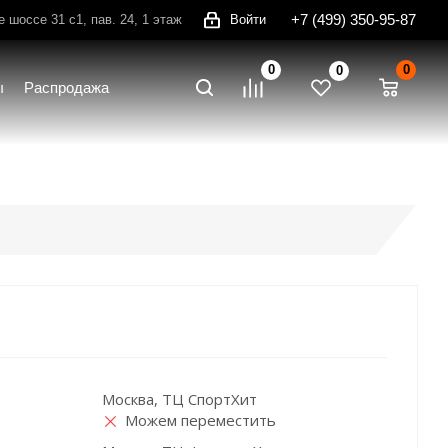
+7 (499) 350-95-87
шоссе 31 с1, пав. 24, 1 этаж
Войти
0
0
0
ы
Распродажа
Москва, ТЦ СпортХит
Можем переместить