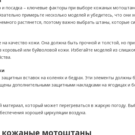
а
 и посадка – ключевые факторы при выборе кожаных мотоштано
язательно примерьте несколько моделей и убедитесь, что они 
немного растянется, поэтому важно выбрать штаны, которые си
 на качество кожи. Она должна быть прочной и толстой, но пр
з коровьей или буйволовой кожи. Избегайте моделей из слишком
ства.
ки
 защитных вставок на коленях и бедрах. Эти элементы должны 
щены дополнительными защитными накладками на ягодицах и бо
й материал, который может перегреваться в жаркую погоду. В
беспечения хорошей циркуляции воздуха.
ь кожаные мотоштаны