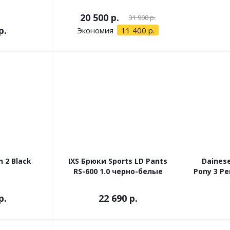
20 500 р.
31 900 р.
р.
Экономия
11 400 р.
n 2 Black
IXS Брюки Sports LD Pants
Daines
RS-600 1.0 черно-белые
Pony 3 Pe
р.
22 690 р.