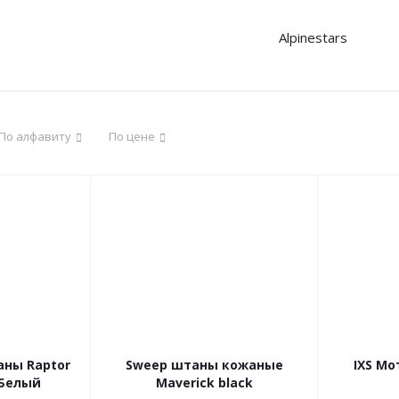
Alpinestars
По алфавиту
По цене
аны Raptor
Sweep штаны кожаные
IXS Мо
/Белый
Maverick black