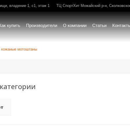
щи, владение 1, с1, этаж 1
ТЦ СпортХит Можайский р-н, Сколковское 
Как купить
Производители
О компании
Статьи
Контакт
кожаные мотоштаны
категории
ет