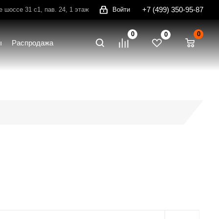
+7 (499) 350-95-87
шоссе 31 с1, пав. 24, 1 этаж
Войти
0
0
0
ы
Распродажа