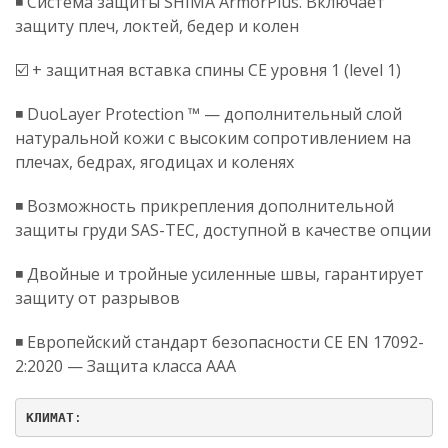
◾️ Система защиты SHIMA ArmorPlus. Включает
защиту плеч, локтей, бедер и колен
☑️ + защитная вставка спины CE уровня 1 (level 1)
◾️ DuoLayer Protection ™ — дополнительный слой
натуральной кожи с высоким сопротивлением на
плечах, бедрах, ягодицах и коленях
◾️ Возможность прикрепления дополнительной
защиты груди SAS-TEC, доступной в качестве опции
◾️ Двойные и тройные усиленные швы, гарантирует
защиту от разрывов
◾️ Европейский стандарт безопасности CE EN 17092-
2:2020 — Защита класса AAA
КЛИМАТ
: