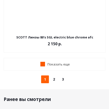
SCOTT Линзы 80's SGL electric blue chrome afc
2 150
р.
Показать еще
1
2
3
Ранее вы смотрели