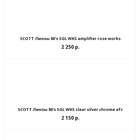
SCOTT Линзы 80's SGL WKS amplifier rose works
2 250
р.
SCOTT Линзы 80's SGL WKS clear silver chrome afc
2 150
р.