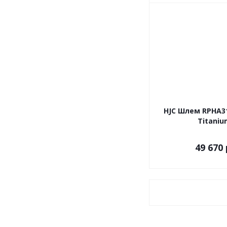
HJC Шлем RPHA31
Titaniu
49 670 