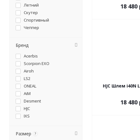
Летний
18 480 
Скутер
Спортивный
Чеппер
Бренд
Acerbis
Scorpion EXO
Airoh
LS2
HJC Шлем i40N L
ONEAL
AiM
Desment
18 480 
HJC
IXS
Размер
?