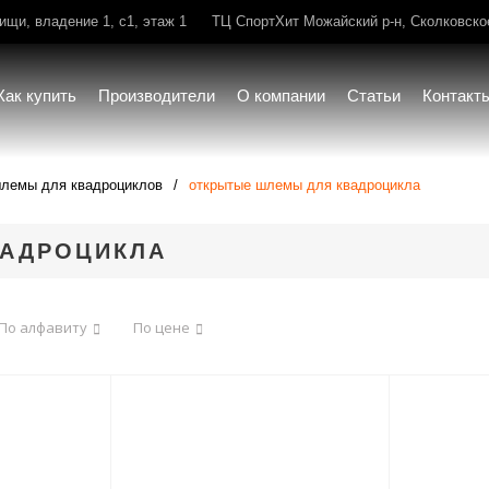
щи, владение 1, с1, этаж 1
ТЦ СпортХит Можайский р-н, Сколковское 
Как купить
Производители
О компании
Статьи
Контакт
лемы для квадроциклов
открытые шлемы для квадроцикла
ВАДРОЦИКЛА
По алфавиту
По цене