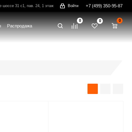
+7 (499) 350-95-87
шоссе 31 с1, пав. 24, 1 этаж
Войти
0
0
0
ы
Распродажа