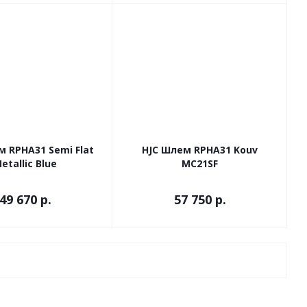
м RPHA31 Semi Flat
HJC Шлем RPHA31 Kouv
etallic Blue
MC21SF
49 670 р.
57 750 р.