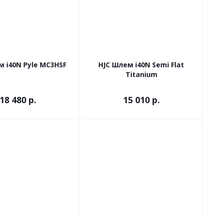
м i40N Pyle MC3HSF
HJC Шлем i40N Semi Flat
Titanium
18 480 р.
15 010 р.