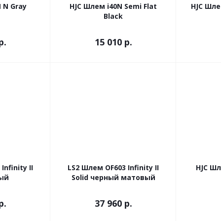
 N Gray
HJC Шлем i40N Semi Flat
HJC Шле
Black
р.
15 010 р.
nfinity II
LS2 Шлем OF603 Infinity II
HJC Шл
лый
Solid черный матовый
р.
37 960 р.