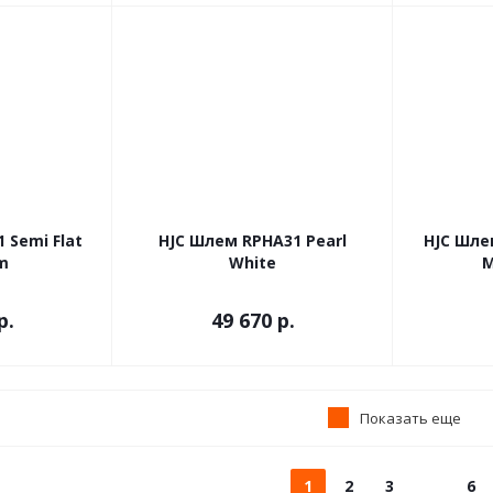
 Semi Flat
HJC Шлем RPHA31 Pearl
HJC Шле
m
White
M
р.
49 670 р.
Показать еще
1
2
3
6