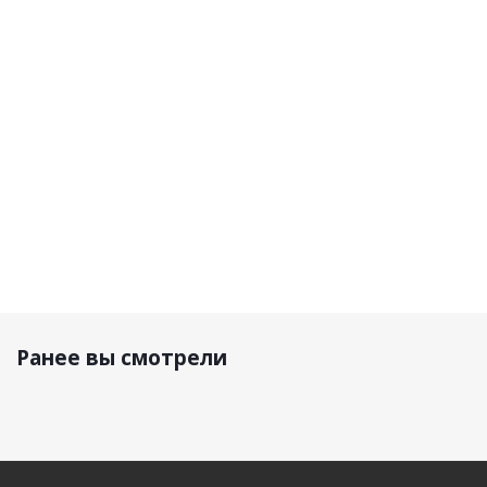
Матовый
92 950
92 950
92 950
р.
р.
92 950 р.
р.
Ранее вы смотрели