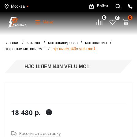
Войти
Москва
0
0
0
Меню
главная
каталог
мотоэкипировка
мотошлемы
открытые мотошлемы
hjc шлем i40n velu mc1
HJC ШЛЕМ I40N VELU MC1
18 480 р.
Рассчитать доставку