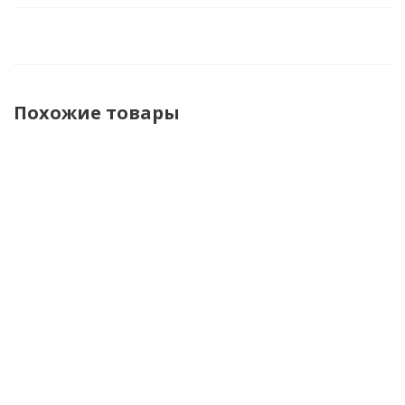
Похожие товары
Shoei
Shoei
Shoei Шлем
Shoei
Шлем J.O
Шлем J.O
J.O 2 Candy
Шлем J.O
2 Plain
2 Plain
Коричневый
2 Candy
Белый
Черный
Матовый
Черный