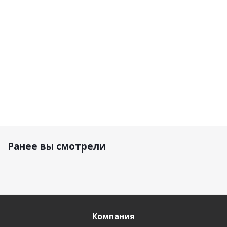
92 950
92 950
92 950
р.
р.
92 950 р.
р.
Ранее вы смотрели
Компания