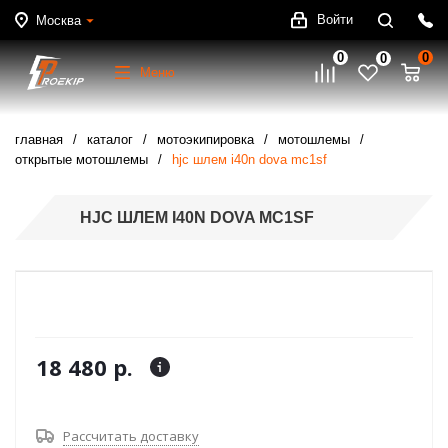
Войти
Москва
0
0
0
Меню
главная
каталог
мотоэкипировка
мотошлемы
открытые мотошлемы
hjc шлем i40n dova mc1sf
HJC ШЛЕМ I40N DOVA MC1SF
18 480 р.
Рассчитать доставку