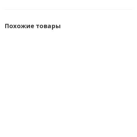
Похожие товары
Shoei
Shoei
Shoei Шлем
Shoei
Шлем J.O
Шлем J.O
J.O 2 Candy
Шлем J.O
2 Plain
2 Plain
Коричневый
2 Candy
Белый
Черный
Матовый
Черный
Матовый