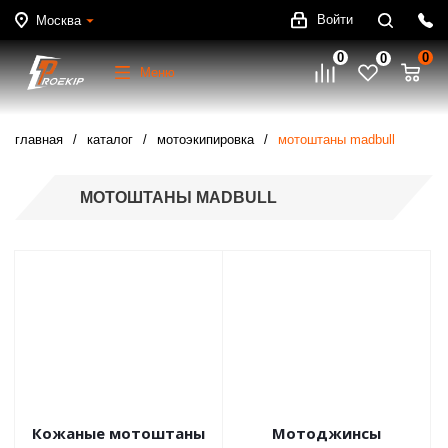
Войти
Москва
0
0
0
Меню
главная
каталог
мотоэкипировка
мотоштаны madbull
МОТОШТАНЫ MADBULL
Кожаные мотоштаны
Мотоджинсы