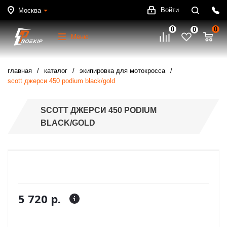
Войти
Москва
0
0
0
Меню
главная
каталог
экипировка для мотокросса
scott джерси 450 podium black/gold
SCOTT ДЖЕРСИ 450 PODIUM
BLACK/GOLD
5 720 р.