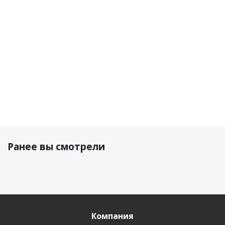
черный/
Графит
Красный
черный/
графит
красный
7 090 р.
5 690 р.
5 690 р.
7 090 р.
Ранее вы смотрели
Компания