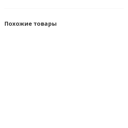
Похожие товары
Brubeck
Brubeck
Brubeck
Brubeck
Футболка
Кальсоны
Кальсоны
Футболка
мужская
мужские
мужские
мужская
зональная
зональные
зональные
зональная
дл. рукав
Dry V26
Dry V26
дл. рукав
Dry V26
Черный/
Черный/
Dry V26