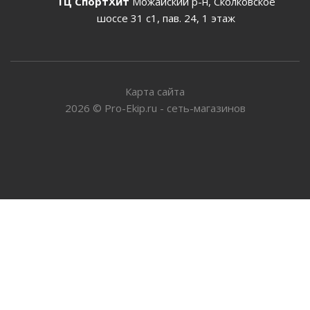
ТЦ СпортХит
Можайский р-н, Сколковское
шоссе 31 с1, пав. 24, 1 этаж
Карта сайта
2026
©
Pro-Ekip.ru - сеть-магазинов