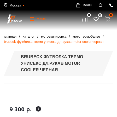
Войти
Москва
0
0
0
Меню
главная
каталог
мотоэкипировка
мото термобелье
brubeck футболка термо унисекс дл.рукав motor cooler черная
BRUBECK ФУТБОЛКА ТЕРМО
УНИСЕКС ДЛ.РУКАВ MOTOR
COOLER ЧЕРНАЯ
9 300 р.