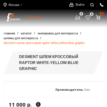
Войти
Москва
0
0
0
Меню
главная
каталог
экипировка для мотокросса
шлемы для мотокросса
desment шлем кроссовый raptor white-yellow-blue graphic
DESMENT ШЛЕМ КРОССОВЫЙ
RAPTOR WHITE-YELLOW-BLUE
GRAPHIC
Производитель:
Desment
11 000 р.