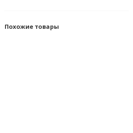
Похожие товары
Shoei
Acerbis
Acerbis
Acerbis
Шлем
Шлем T711
Шлем
Шлем
VFX-WR
Blue/Orange
Linear
Linear 22-
Candy
22-06
06
черный
Grey
Black/Fluo-
матовый
Yellow