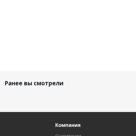
100 480
14 990
р.
33 890 р.
р.
16 720 р.
Ранее вы смотрели
Компания
О компании