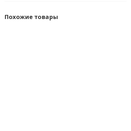
Похожие товары
Brubeck
Shoei
Acerbis
Acerbis
Футболка
Шлем
Шлем T711
Шлем
термо
VFX-WR
Blue/Orange
T711
унисекс
Candy
Black 2
дл.рукав
черный
Motor
матовый
Cooler