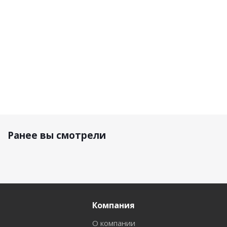
Черная
100 480
33 830
9 300 р.
р.
33 890 р.
р.
Ранее вы смотрели
Компания
О компании