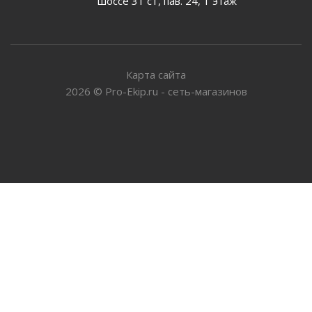
шоссе 31 с1, пав. 24, 1 этаж
Карта сайта
2026
©
Pro-Ekip.ru - сеть-магазинов