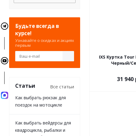
Будьте всегда в
курсе!
Узнавайте о скидках и акциях
первым
IXS Куртка Tour
Черный/С
31 940 
Статьи
Все статьи
Как выбрать рюкзак для
поездок на мотоцикле
Как выбрать вейдерсы для
квадроцикла, рыбалки и