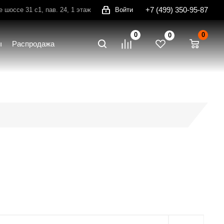
+7 (499) 350-95-87
шоссе 31 с1, пав. 24, 1 этаж
Войти
0
0
0
ы
Распродажа