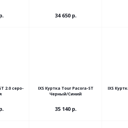
р.
34 650 р.
ST 2.0 серо-
IXS Куртка Tour Pacora-ST
IXS Куртк
я
Черный/Синий
р.
35 140 р.