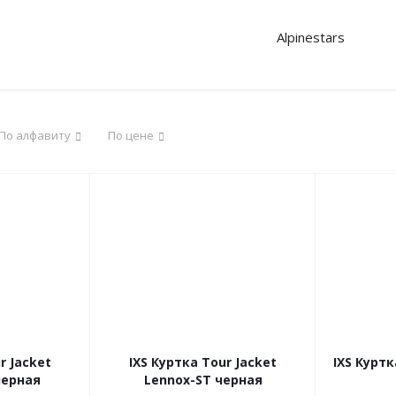
Alpinestars
По алфавиту
По цене
r Jacket
IXS Куртка Tour Jacket
IXS Куртк
черная
Lennox-ST черная