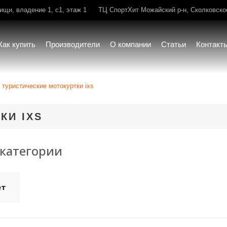
щи, владение 1, с1, этаж 1
ТЦ СпортХит Можайский р-н, Сколковское 
Как купить
Производители
О компании
Статьи
Контакт
туристические мотокуртки ixs
КИ IXS
категории
ет