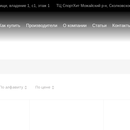
щи, владение 1, с1, этаж 1
ТЦ СпортХит Можайский р-н, Сколковское 
Как купить
Производители
О компании
Статьи
Контакт
По алфавиту
По цене