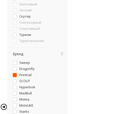
Кроссовый
Летний
Скутер
Снегоходный
Спортивный
Туризм
Туристический
Чеппер
Бренд
Sweep
Dragonfly
Finntrail
SCOUT
Hyperlook
MadBull
Moteq
MotoLIKE
Starks