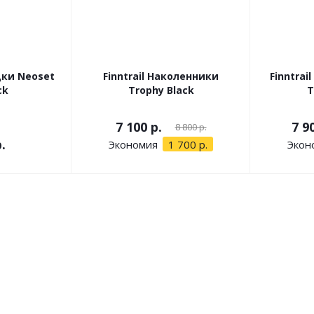
дки Neoset
Finntrail Наколенники
Finntra
ck
Trophy Black
T
7 100 р.
7 9
8 800 р.
.
Экономия
1 700 р.
Экон