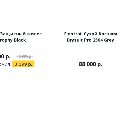
il Защитный жилет
Finntrail Сухой Костюм
rophy Black
Drysuit Pro 2504 Grey
00 р.
10 999 р.
88 000 р.
омия
3 099 р.