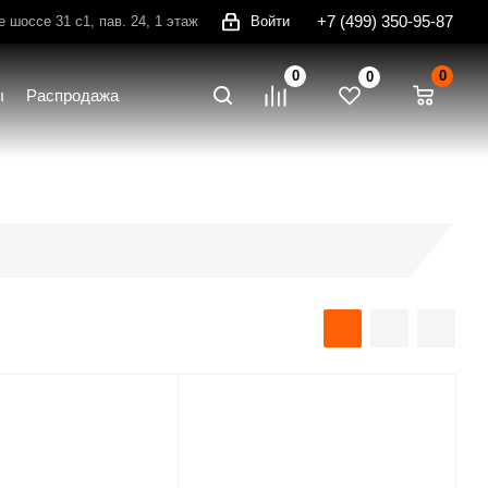
+7 (499) 350-95-87
шоссе 31 с1, пав. 24, 1 этаж
Войти
0
0
0
ы
Распродажа