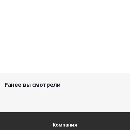
Graphite
Insulated 4620
Graphite
39 600 р.
34 100 р.
30 800 р.
Ранее вы смотрели
Компания