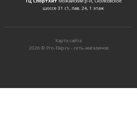
ТЦ СпортХит
Можайский р-н, Сколковское
шоссе 31 с1, пав. 24, 1 этаж
Карта сайта
2026
©
Pro-Ekip.ru - сеть-магазинов