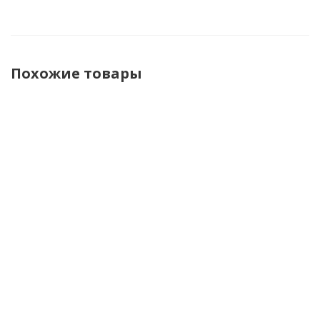
Похожие товары
Finntrail
Finntrail
Finntrail
Полукомбинезон
Полукомбинезон
Брюки
мужской
мужской
утепленные
утепленный
утепленный
Aspen 4622
SnowRanger 4619
Tournament
Graphite