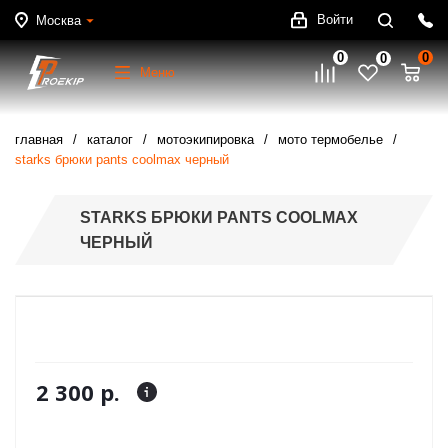
Войти
Москва
0
0
0
Меню
главная
каталог
мотоэкипировка
мото термобелье
starks брюки pants coolmax черный
STARKS БРЮКИ PANTS COOLMAX
ЧЕРНЫЙ
2 300 р.