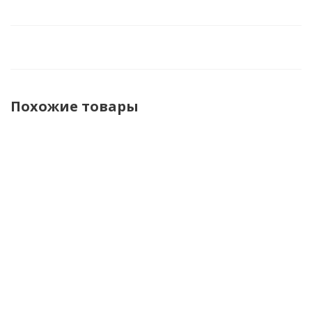
Похожие товары
Brubeck
Brubeck
Brubeck
Brubeck
Футболка
Футболка
Кальсоны
Кальсоны
термо
мужская
мужские
мужские