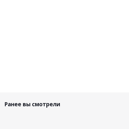
унисекс
зональная
зональные
зональные
дл.рукав
дл. рукав
Dry V26
Dry V26
Motor
Dry V26
Черный/
Черный/
Cooler
черный/
Графит
Красный
Черная
графит
9 300 р.
7 090 р.
5 690 р.
5 690 р.
Ранее вы смотрели