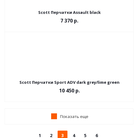
Scott Перчатки Assault black
7 370 р.
Scott Перчатки Sport ADV dark grey/lime green
10 450 р.
Показать еще
1
2
3
4
5
6