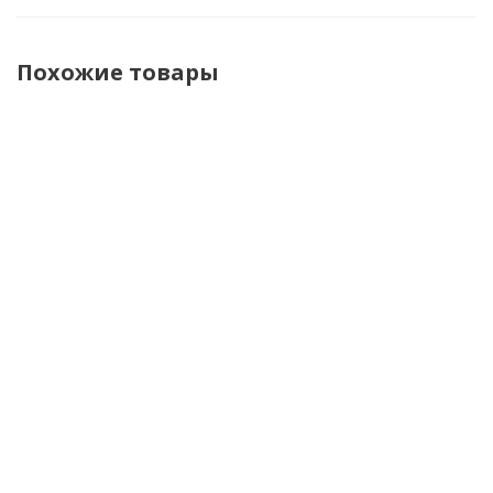
Похожие товары
Dexshell
Furygan
Shima
Водонепроницаемые
Перчатки
Мотоперчатки
перчатки Dexfuze
Jet D3O
Stream Vent
StretchFit 2.0 черный
Evo
Men Red
текстиль
Бежевый