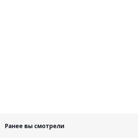
Shima
Shima
Furygan
Furygan
Перчатки
Мотоперчатки
Перчатки
Перчатк
Caliber
Spark 3.0 Men
TD Air
Volt Evo
Black
Black
кожа/
кожа
сетка
Черный
Черный/
Белый/
Белый
Красны
11 350 р.
11 500 р.
9 580 р.
10 190 р.
Ранее вы смотрели