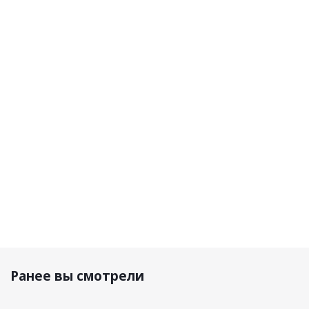
Shima
Furygan
Furygan
Furygan
Мотоперчатки
Перчатки
Перчатки
Перчатк
Spark 3.0 Men
TD Air
Volt Evo
Volt Evo
Black
кожа/
кожа
кожа
сетка
Черный/
Черный
Черный/
Белый/
Белый
Белый
Красный
11 500 р.
9 580 р.
10 190 р.
10 190 р.
Ранее вы смотрели