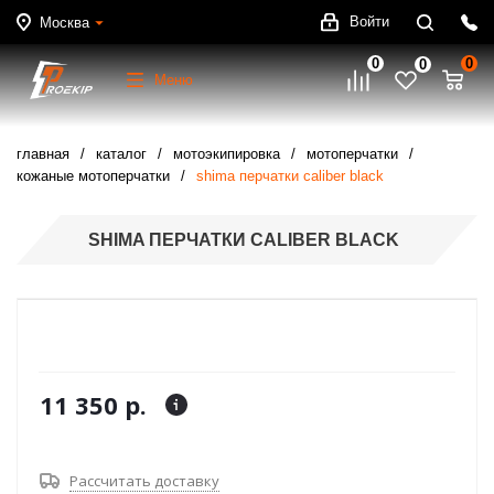
Войти
Москва
0
0
0
Меню
главная
каталог
мотоэкипировка
мотоперчатки
кожаные мотоперчатки
shima перчатки caliber black
SHIMA ПЕРЧАТКИ CALIBER BLACK
11 350 р.
Рассчитать доставку