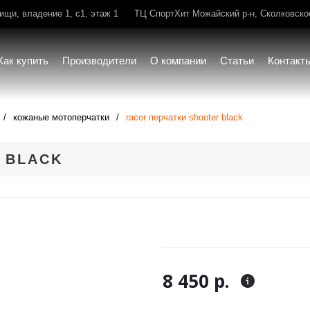
щи, владение 1, с1, этаж 1
ТЦ СпортХит Можайский р-н, Сколковское 
Как купить
Производители
О компании
Статьи
Контакт
кожаные мотоперчатки
racer перчатки shooter black
 BLACK
8 450 р.