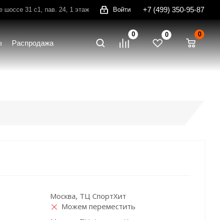
+7 (499) 350-95-87
шоссе 31 с1, пав. 24, 1 этаж
Войти
0
0
0
ы
Распродажа
Москва, ТЦ СпортХит
Можем переместить