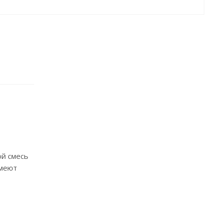
ой смесь
имеют