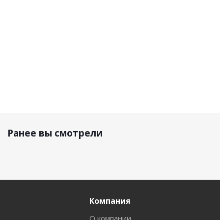
Белый
Красны
11 350 р.
11 500 р.
9 580 р.
10 190 р.
Ранее вы смотрели
Компания
О компании