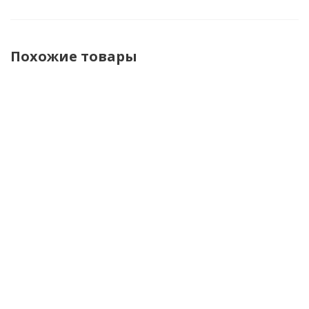
Похожие товары
Shima
Shima
Furygan
Furygan
Перчатки
Мотоперчатки
Перчатки
Перчатк
Caliber
Spark 3.0 Men
TD Air
Volt Evo
Black
Black
кожа/
кожа
сетка
Черный
Черный/
Белый/