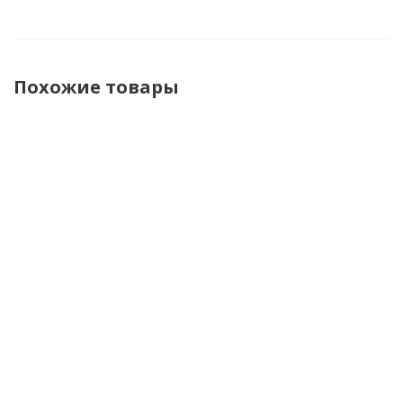
Похожие товары
Hyperlook
Hyperlook
Hyperlook
LS2 Куртка
Толстовка
Толстовка
Куртка
Текстильна
The Hero
The Hero
Desire
Gallant
черный
Army
Зеленая
Черно-Сера