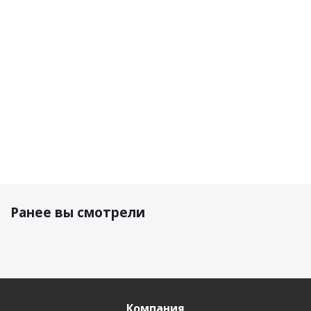
15 090
19 800 р.
25 000 р.
р.
32 280 р.
Ранее вы смотрели
Компания