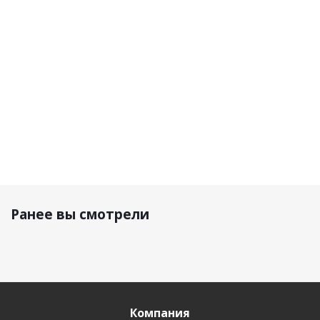
Black/Bronze
Brown
Men Blac
42 100 р.
27 740 р.
33 350 р.
27 740 р.
Ранее вы смотрели
Компания