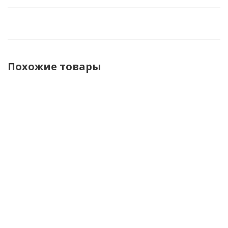
Похожие товары
Leatt
Stylmartin
Stylmartin
Stylmarti
Мотоботы
Мотоботы
Мотоботы
Мотобот
ADV HydraDri
Jack WP
Overlander
Legend
8.5 V26
Men Black
WP Men
Mid WP