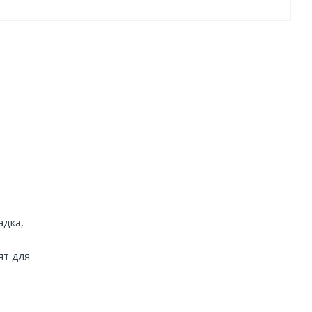
адка,
ят для