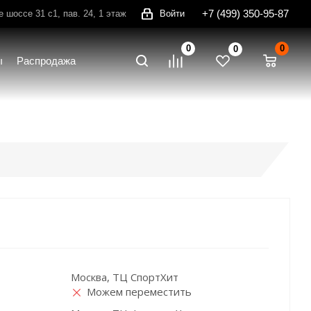
+7 (499) 350-95-87
шоссе 31 с1, пав. 24, 1 этаж
Войти
0
0
0
ы
Распродажа
Москва, ТЦ СпортХит
Можем переместить