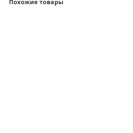
Похожие товары
Leatt
Stylmartin
Stylmartin
S
Мотоботы
Мотоботы
Мотоботы
ADV HydraDri
Overlander
Legend
8.5 V26
WP Men
Mid WP
M
Black/Bronze
Brown
Men Black
42 100 р.
33 350 р.
27 740 р.
3