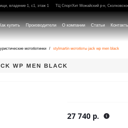
щи, владение 1, с1, этаж 1
ТЦ СпортХит Можайский р-н, Сколковское 
Как купить
Производители
О компании
Статьи
Контакт
туристические мотоботинки
stylmartin мотоботы jack wp men black
CK WP MEN BLACK
27 740 р.