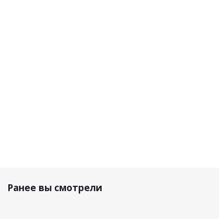
Shoei
Acerbis
Acerbis
Acerbis
Шлем
Шлем T711
Шлем
Шлем
VFX-WR
Blue/Orange
Linear
Linear 22-
Candy
22-06
06
черный
Grey
Black/Fluo-
матовый
Yellow
100 480
14 990
р.
33 890 р.
р.
16 720 р.
Ранее вы смотрели