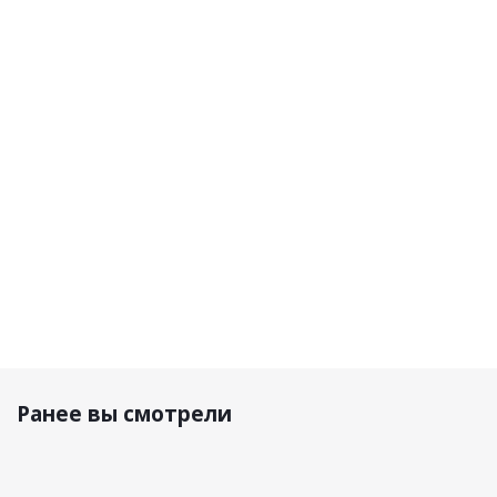
Шлем
Шлем T711
Шлем
Шлем
VFX-WR
Blue/Orange
Linear
Linear 22-
Candy
22-06
06
черный
Grey
Black/Fluo-
матовый
Yellow
100 480
14 990
р.
33 890 р.
р.
16 720 р.
Ранее вы смотрели