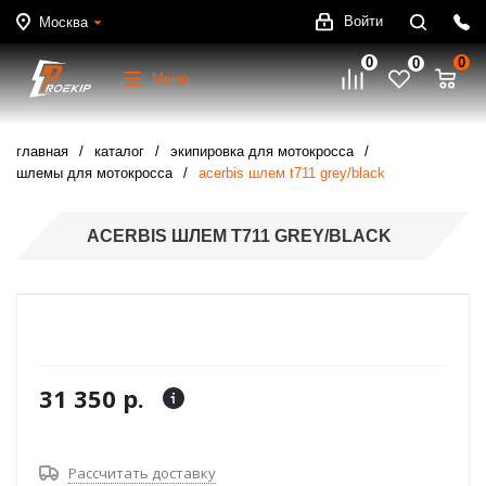
Войти
Москва
0
0
0
Меню
главная
каталог
экипировка для мотокросса
шлемы для мотокросса
acerbis шлем t711 grey/black
ACERBIS ШЛЕМ T711 GREY/BLACK
31 350 р.
Рассчитать доставку