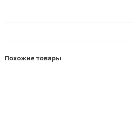
Похожие товары
Shoei
Acerbis
Acerbis
Acerbis