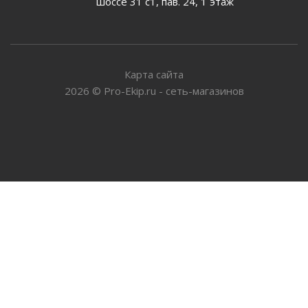
шоссе 31 с1, пав. 24, 1 этаж
Карта сайта
2026
©
Pro-Ekip.ru - сеть-магазинов