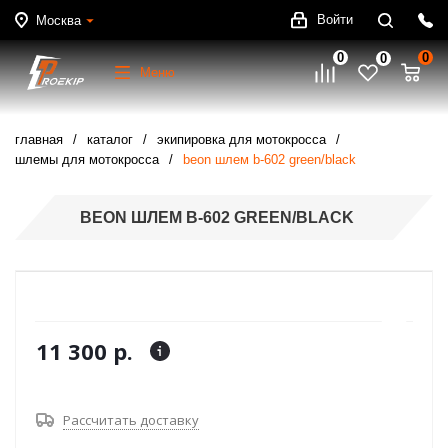
Войти
Москва
0
0
0
Меню
главная
каталог
экипировка для мотокросса
шлемы для мотокросса
beon шлем b-602 green/black
BEON ШЛЕМ B-602 GREEN/BLACK
11 300 р.
Рассчитать доставку