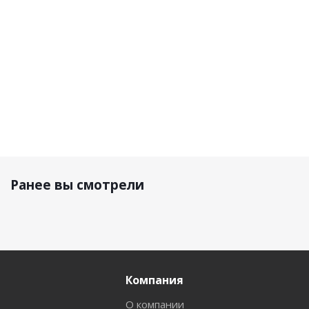
матовый
Yellow
100
14 990
16 720
480 р.
33 890 р.
р.
р.
Ранее вы смотрели
Компания
О компании