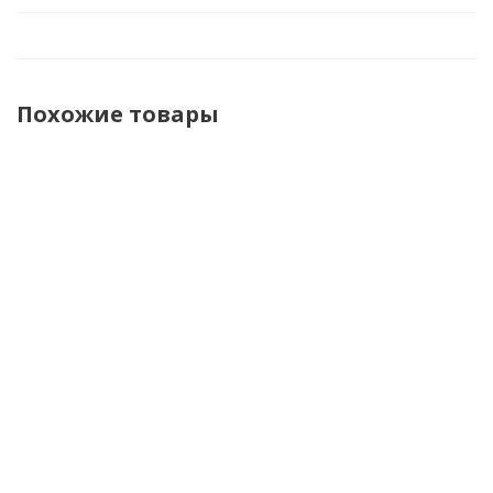
Похожие товары
Shoei
Acerbis
Acerbis
Acerbis
Шлем
Шлем T711
Шлем
Шлем
VFX-WR
Blue/Orange
Linear
Linear 22-
Candy
22-06
06
черный
Grey
Black/Fluo-