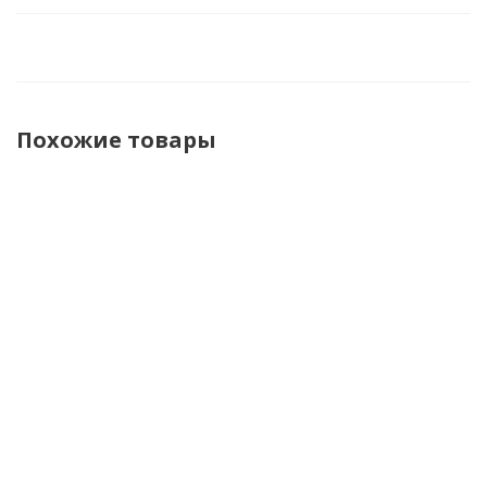
Похожие товары
Shoei
Acerbis
Acerbis
Acerbis
Шлем
Шлем T711
Шлем
Шлем
VFX-WR
Blue/Orange
Linear
Linear 22-
Candy
22-06
06