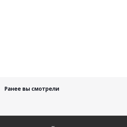
черный
Grey
Black/Fluo-
матовый
Yellow
100 480
14 990
р.
33 890 р.
р.
16 720 р.
Ранее вы смотрели