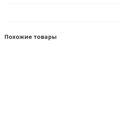
Похожие товары
Brubeck
Brubeck
Brubeck
Brubeck
Футболка
Футболка
Кальсоны
Кальсоны
термо
мужская
мужские
мужские
унисекс
зональная
зональные
зональные