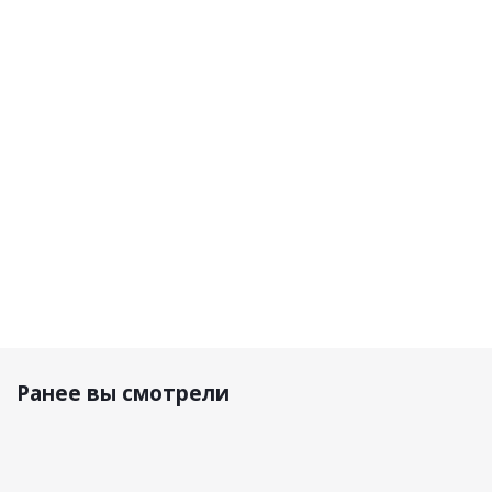
дл.рукав
дл. рукав
Dry V26
Dry V26
Motor
Dry V26
Черный/
Черный/
Cooler
черный/
Графит
Красный
Черная
графит
9 300 р.
7 090 р.
5 690 р.
5 690 р.
Ранее вы смотрели