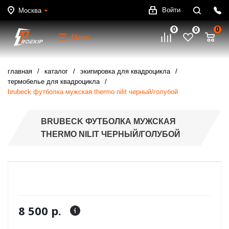
Войти
Москва
0
0
0
Меню
главная
каталог
экипировка для квадроцикла
термобелье для квадроцикла
brubeck футболка мужская thermo nilit черный/голубой
BRUBECK ФУТБОЛКА МУЖСКАЯ
THERMO NILIT ЧЕРНЫЙ/ГОЛУБОЙ
8 500 р.