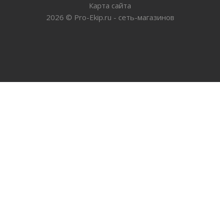
Карта сайта
2026
©
Pro-Ekip.ru - сеть-магазинов