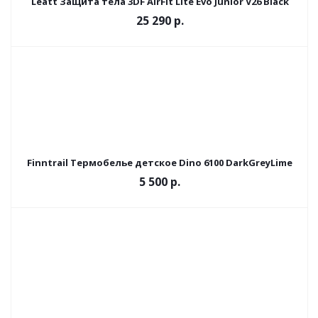
Leatt Защита тела 3DF AirFit Lite Evo Junior V26 Black
25 290 р.
Finntrail Термобелье детское Dino 6100 DarkGreyLime
5 500 р.