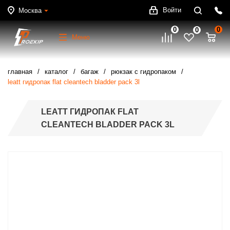
Войти
Москва
0
0
0
Меню
главная
каталог
багаж
рюкзак с гидропаком
leatt гидропак flat cleantech bladder pack 3l
LEATT ГИДРОПАК FLAT
CLEANTECH BLADDER PACK 3L