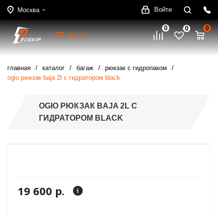
Войти
Москва
0
0
0
Меню
главная
каталог
багаж
рюкзак с гидропаком
ogio рюкзак baja 2l с гидратором black
OGIO РЮКЗАК BAJA 2L С
ГИДРАТОРОМ BLACK
19 600 р.