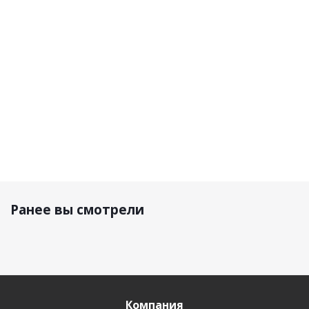
Hydration
(10/2 L)
(5/2 L)
(5/2 L
V26 Forge
15 000
р.
7 800 р.
8 060 р.
8 060 р
Ранее вы смотрели
Компания