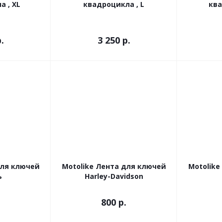
 , XL
квадроцикла , L
ква
.
3 250
р.
для ключей
Motolike Лента для ключей
Motolike
ь
Harley-Davidson
800
р.