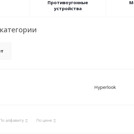
Противоугонные
М
устройства
категории
ет
Hyperlook
По алфавиту
По цене