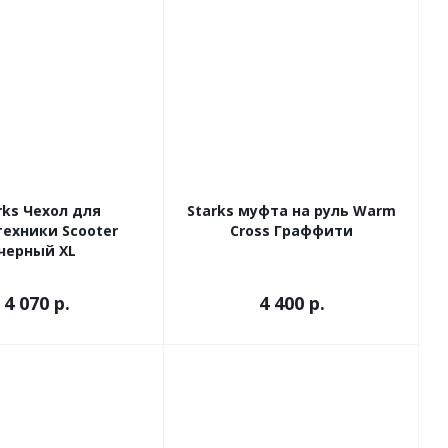
rks Чехол для
Starks муфта на руль Warm
ехники Scooter
Cross Граффити
черный XL
4 070 р.
4 400
р.