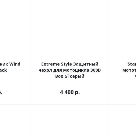
ник Wind
Extreme Style Защитный
Sta
lack
чехол для мотоцикла 300D
мотот
Box Gl серый
.
4 400 р.