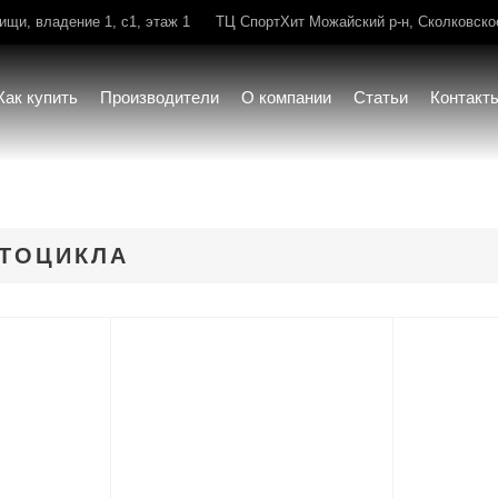
щи, владение 1, с1, этаж 1
ТЦ СпортХит Можайский р-н, Сколковское 
Как купить
Производители
О компании
Статьи
Контакт
ТОЦИКЛА