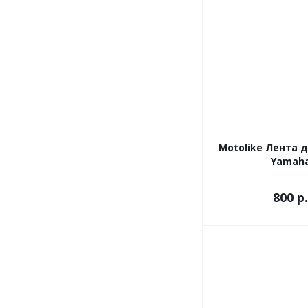
Motolike Лента 
Yamah
800
р.