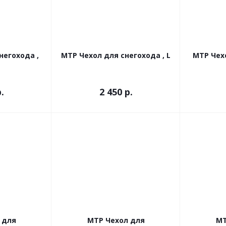
негохода ,
МТР Чехол для снегохода , L
МТР Чехо
.
2 450
р.
 для
МТР Чехол для
МТ