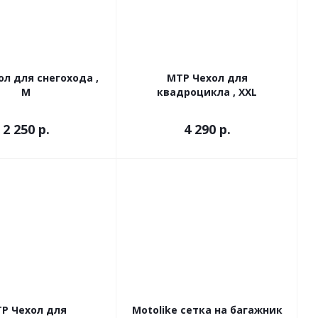
л для снегохода ,
МТР Чехол для
М
квадроцикла , XXL
2 250
р.
4 290
р.
Р Чехол для
Motolike сетка на багажник