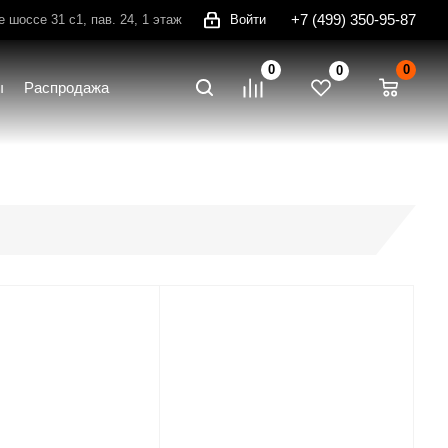
+7 (499) 350-95-87
шоссе 31 с1, пав. 24, 1 этаж
Войти
0
0
0
ы
Распродажа