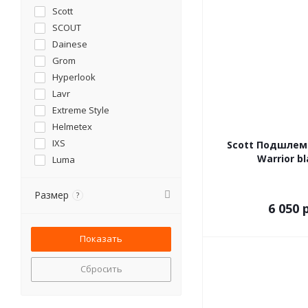
Scott
SCOUT
Dainese
Grom
Hyperlook
Lavr
Extreme Style
Helmetex
IXS
Scott Подшлем
Warrior b
Luma
MotoLIKE
Starks
Размер
?
6 050 р
Сбросить