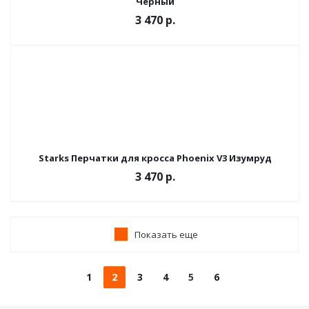
Черный
3 470 р.
Starks Перчатки для кросса Phoenix V3 Изумруд
3 470 р.
Показать еще
1
2
3
4
5
6