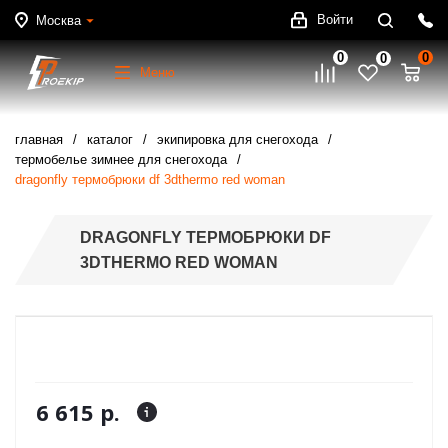
Войти
Москва
0
0
0
Меню
главная
каталог
экипировка для снегохода
термобелье зимнее для снегохода
dragonfly термобрюки df 3dthermo red woman
DRAGONFLY ТЕРМОБРЮКИ DF
3DTHERMO RED WOMAN
6 615 р.